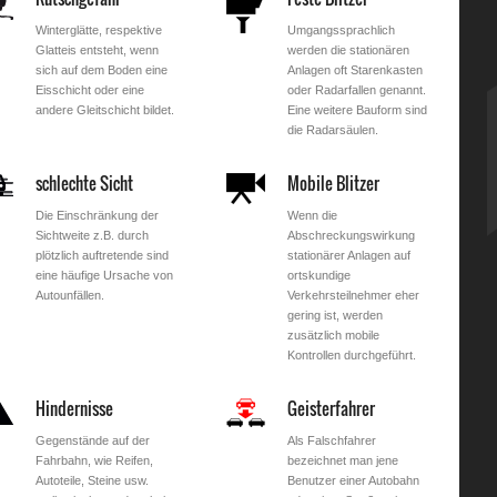
Winterglätte, respektive
Umgangssprachlich
Glatteis entsteht, wenn
werden die stationären
sich auf dem Boden eine
Anlagen oft Starenkasten
Eisschicht oder eine
oder Radarfallen genannt.
andere Gleitschicht bildet.
Eine weitere Bauform sind
die Radarsäulen.
schlechte Sicht
Mobile Blitzer
Die Einschränkung der
Wenn die
Sichtweite z.B. durch
Abschreckungswirkung
plötzlich auftretende sind
stationärer Anlagen auf
eine häufige Ursache von
ortskundige
Autounfällen.
Verkehrsteilnehmer eher
gering ist, werden
zusätzlich mobile
Kontrollen durchgeführt.
Hindernisse
Geisterfahrer
Gegenstände auf der
Als Falschfahrer
Fahrbahn, wie Reifen,
bezeichnet man jene
Autoteile, Steine usw.
Benutzer einer Autobahn