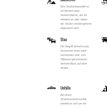
Eine Straßenbaustelle ist
ein Bereich einer
Verkehrsfläche, der für
Arbeiten an oder neben
der Straße vorübergehend
abgesperrt wird.
Stau
Der Begriff Verkehrsstau
bezeichnet einen stark
stockenden oder zum
Stillstand gekommenen
Verkehrsfluss auf einer
Straße.
Unfälle
Bei einem
Straßenverkehrsunfall
handelt es sich um ein