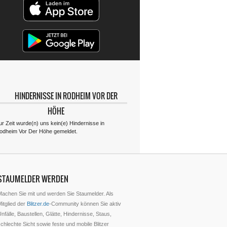
HINDERNISSE IN RODHEIM VOR DER
HÖHE
ur Zeit wurde(n) uns kein(e) Hindernisse in
odheim Vor Der Höhe gemeldet.
STAUMELDER WERDEN
Machen Sie mit und werden Sie Staumelder. Als
itglied der
Blitzer.de
-Community können Sie aktiv
nfälle, Baustellen, Glätte, Hindernisse, Staus,
chlechte Sicht sowie feste und mobile Blitzer