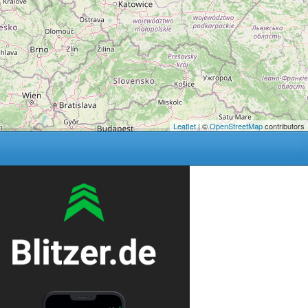
Leaflet
| ©
OpenStreetMap
contributors