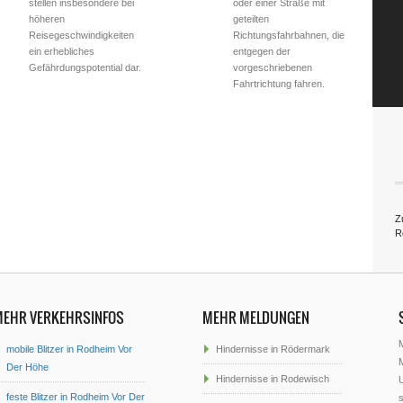
stellen insbesondere bei
oder einer Straße mit
höheren
geteilten
Reisegeschwindigkeiten
Richtungsfahrbahnen, die
ein erhebliches
entgegen der
Gefährdungspotential dar.
vorgeschriebenen
Fahrtrichtung fahren.
Z
R
MEHR VERKEHRSINFOS
MEHR MELDUNGEN
mobile Blitzer in Rodheim Vor
Hindernisse in Rödermark
M
Der Höhe
Hindernisse in Rodewisch
U
feste Blitzer in Rodheim Vor Der
s