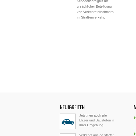
Schadensereignis mit
ursächlicher Beteiligung
von Verkehrsteilnehmern
im Straßenverkehr.
NEUIGKEITEN
Jetzt neu auch alle
Blitzer und Baustellen in
Ihrer Umgebung
Verkehrslage.de startet