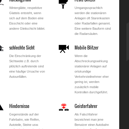
Winterglätte, respektive
Umgangssprachlich
Glatteis entsteht, wenn
werden die stationären
sich auf dem Boden eine
Anlagen oft Starenkasten
Eisschicht oder eine
oder Radarfallen genannt.
andere Gleitschicht bildet.
Eine weitere Bauform sind
die Radarsäulen.
schlechte Sicht
Mobile Blitzer
Die Einschränkung der
Wenn die
Sichtweite z.B. durch
Abschreckungswirkung
plötzlich auftretende sind
stationärer Anlagen auf
eine häufige Ursache von
ortskundige
Autounfällen.
Verkehrsteilnehmer eher
gering ist, werden
zusätzlich mobile
Kontrollen durchgeführt.
Hindernisse
Geisterfahrer
Gegenstände auf der
Als Falschfahrer
Fahrbahn, wie Reifen,
bezeichnet man jene
Autoteile, Steine usw.
Benutzer einer Autobahn