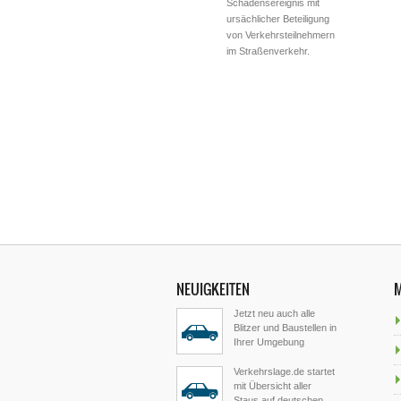
Schadensereignis mit
ursächlicher Beteiligung
von Verkehrsteilnehmern
im Straßenverkehr.
NEUIGKEITEN
Jetzt neu auch alle
Blitzer und Baustellen in
Ihrer Umgebung
Verkehrslage.de startet
mit Übersicht aller
Staus auf deutschen