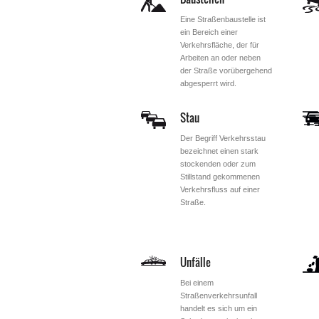
Eine Straßenbaustelle ist
ein Bereich einer
Verkehrsfläche, der für
Arbeiten an oder neben
der Straße vorübergehend
abgesperrt wird.
Stau
Der Begriff Verkehrsstau
bezeichnet einen stark
stockenden oder zum
Stillstand gekommenen
Verkehrsfluss auf einer
Straße.
Unfälle
Bei einem
Straßenverkehrsunfall
handelt es sich um ein