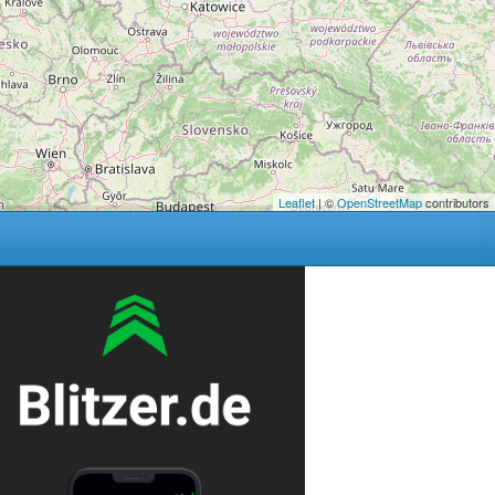
Leaflet
| ©
OpenStreetMap
contributors