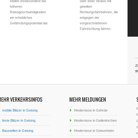
stellen insbesondere bei
oder einer Straße mit
höheren
geteilten
Reisegeschwindigkeiten
Richtungsfahrbahnen, die
ein erhebliches
entgegen der
Gefährdungspotential dar.
vorgeschriebenen
Fahrtrichtung fahren.
Z
g
MEHR VERKEHRSINFOS
MEHR MELDUNGEN
mobile Blitzer in Geising
Hindernisse in Gehrde
M
feste Blitzer in Geising
Hindernisse in Geilenkirchen
U
s
Baustellen in Geising
Hindernisse in Geisenheim