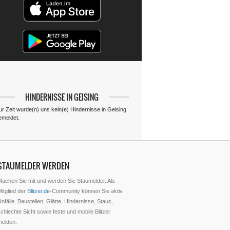
HINDERNISSE IN GEISING
ur Zeit wurde(n) uns kein(e) Hindernisse in Geising
emeldet.
STAUMELDER WERDEN
Machen Sie mit und werden Sie Staumelder. Als
itglied der
Blitzer.de
-Community können Sie aktiv
nfälle, Baustellen, Glätte, Hindernisse, Staus,
chlechte Sicht sowie feste und mobile Blitzer
melden.