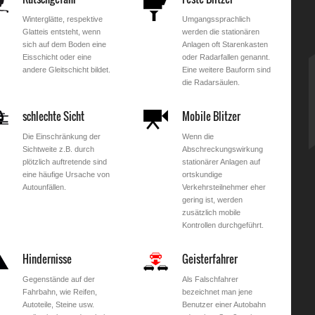
Winterglätte, respektive
Umgangssprachlich
Glatteis entsteht, wenn
werden die stationären
sich auf dem Boden eine
Anlagen oft Starenkasten
Eisschicht oder eine
oder Radarfallen genannt.
andere Gleitschicht bildet.
Eine weitere Bauform sind
die Radarsäulen.
schlechte Sicht
Mobile Blitzer
Die Einschränkung der
Wenn die
Sichtweite z.B. durch
Abschreckungswirkung
plötzlich auftretende sind
stationärer Anlagen auf
eine häufige Ursache von
ortskundige
Autounfällen.
Verkehrsteilnehmer eher
gering ist, werden
zusätzlich mobile
Kontrollen durchgeführt.
Hindernisse
Geisterfahrer
Gegenstände auf der
Als Falschfahrer
Fahrbahn, wie Reifen,
bezeichnet man jene
Autoteile, Steine usw.
Benutzer einer Autobahn