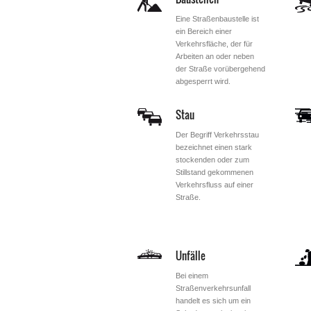
Eine Straßenbaustelle ist
ein Bereich einer
Verkehrsfläche, der für
Arbeiten an oder neben
der Straße vorübergehend
abgesperrt wird.
Stau
Der Begriff Verkehrsstau
bezeichnet einen stark
stockenden oder zum
Stillstand gekommenen
Verkehrsfluss auf einer
Straße.
Unfälle
Bei einem
Straßenverkehrsunfall
handelt es sich um ein