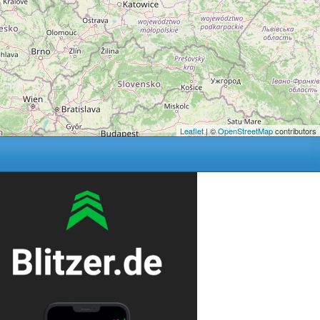
Leaflet
| ©
OpenStreetMap
contributors