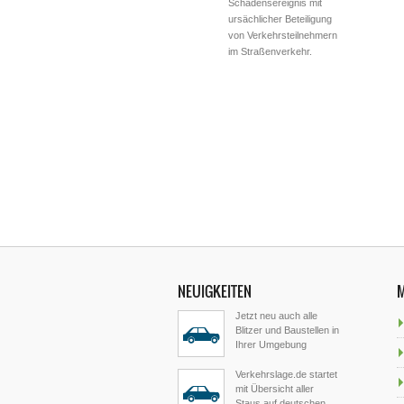
Schadensereignis mit
ursächlicher Beteiligung
von Verkehrsteilnehmern
im Straßenverkehr.
NEUIGKEITEN
Jetzt neu auch alle
Blitzer und Baustellen in
Ihrer Umgebung
Verkehrslage.de startet
mit Übersicht aller
Staus auf deutschen