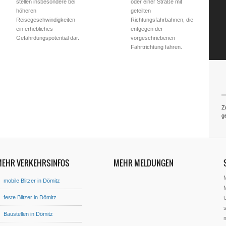
stellen insbesondere bei
oder einer Straße mit
höheren
geteilten
Reisegeschwindigkeiten
Richtungsfahrbahnen, die
ein erhebliches
entgegen der
Gefährdungspotential dar.
vorgeschriebenen
Fahrtrichtung fahren.
Z
g
MEHR VERKEHRSINFOS
MEHR MELDUNGEN
mobile Blitzer in Dömitz
M
feste Blitzer in Dömitz
U
s
Baustellen in Dömitz