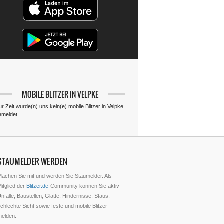
MOBILE BLITZER IN VELPKE
r Zeit wurde(n) uns kein(e) mobile Blitzer in Velpke
emeldet.
STAUMELDER WERDEN
Machen Sie mit und werden Sie Staumelder. Als
itglied der
Blitzer.de
-Community können Sie aktiv
nfälle, Baustellen, Glätte, Hindernisse, Staus,
chlechte Sicht sowie feste und mobile Blitzer
melden.