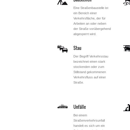
Eine Straßenbaustelle ist
ein Bereich einer
Verkehrsfläche, der für
Arbeiten an oder neben
der Straße vorübergehend
abgesperrt wird.
Stau
Der Begriff Verkehrsstau
bezeichnet einen stark
stockenden oder zum
Stillstand gekommenen
Verkehrsfluss auf einer
Straße.
Unfälle
Bei einem
Straßenverkehrsunfall
handelt es sich um ein