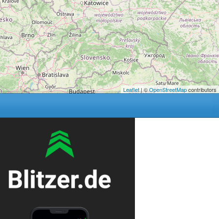
Leaflet
| ©
OpenStreetMap
contributors