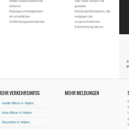
stellen insbesondere bei
oder einer Straße mit
höheren
geteilten
Reisegeschwindigkeiten
Richtungsfahrbahnen, die
ein erhebliches
entgegen der
Gefährdungspotential dar.
vorgeschriebenen
Fahrtrichtung fahren.
Zu
g
MEHR VERKEHRSINFOS
MEHR MELDUNGEN
mobile Blitzer in Velpke
M
feste Blitzer in Velpke
U
s
Baustellen in Velpke