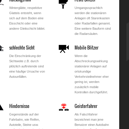
Winterglätte, respektive
Umgangssprachlich
Glatteis entsteht, wenn
werden die stationären
sich auf dem Boden eine
Anlagen oft Starenkasten
Eisschicht oder eine
oder Radarfallen genannt.
andere Gleitschicht bildet.
Eine weitere Bauform sind
die Radarsäulen.
schlechte Sicht
Mobile Blitzer
Die Einschränkung der
Wenn die
Sichtweite z.B. durch
Abschreckungswirkung
plötzlich auftretende sind
stationärer Anlagen auf
eine häufige Ursache von
ortskundige
Autounfällen.
Verkehrsteilnehmer eher
gering ist, werden
zusätzlich mobile
Kontrollen durchgeführt.
Hindernisse
Geisterfahrer
Gegenstände auf der
Als Falschfahrer
Fahrbahn, wie Reifen,
bezeichnet man jene
Autoteile, Steine usw.
Benutzer einer Autobahn