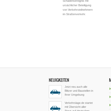
Schadensereignis mit
ursächlicher Beteiligung
von Verkehrsteilnehmern
im Straßenverkehr.
NEUIGKEITEN
Jetzt neu auch alle
Blitzer und Baustellen in
Ihrer Umgebung
Verkehrslage.de startet
mit Übersicht aller
Staus auf deutschen