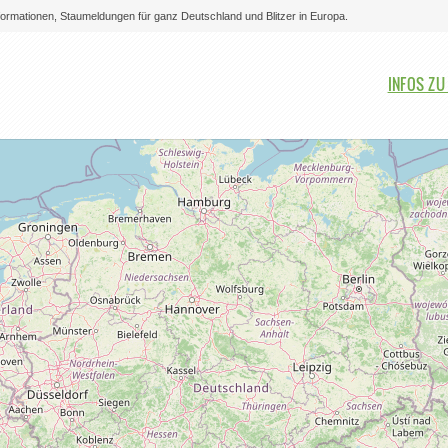
nformationen, Staumeldungen für ganz Deutschland und Blitzer in Europa.
Bitte auswählen
INFOS ZU