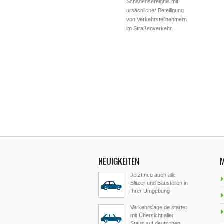
Schadensereignis mit
ursächlicher Beteiligung
von Verkehrsteilnehmern
im Straßenverkehr.
NEUIGKEITEN
Jetzt neu auch alle
Blitzer und Baustellen in
Ihrer Umgebung
Verkehrslage.de startet
mit Übersicht aller
Staus auf deutschen