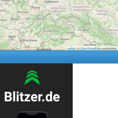
Leaflet
| ©
OpenStreetMap
contributors