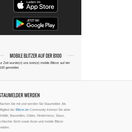
MOBILE BLITZER AUF DER B100
r Zeit wurde(n) uns kein(e) mobile Blitzer auf der
100 gemeldet.
STAUMELDER WERDEN
Machen Sie mit und werden Sie Staumelder. Als
itglied der
Blitzer.de
-Community können Sie aktiv
nfälle, Baustellen, Glätte, Hindernisse, Staus,
chlechte Sicht sowie feste und mobile Blitzer
melden.