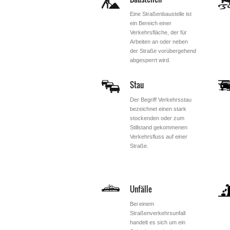
Eine Straßenbaustelle ist
ein Bereich einer
Verkehrsfläche, der für
Arbeiten an oder neben
der Straße vorübergehend
abgesperrt wird.
Stau
Der Begriff Verkehrsstau
bezeichnet einen stark
stockenden oder zum
Stillstand gekommenen
Verkehrsfluss auf einer
Straße.
Unfälle
Bei einem
Straßenverkehrsunfall
handelt es sich um ein