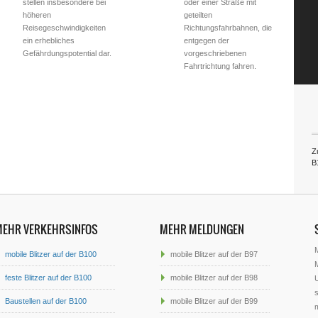
stellen insbesondere bei
oder einer Straße mit
höheren
geteilten
Reisegeschwindigkeiten
Richtungsfahrbahnen, die
ein erhebliches
entgegen der
Gefährdungspotential dar.
vorgeschriebenen
Fahrtrichtung fahren.
Zu
B
MEHR VERKEHRSINFOS
MEHR MELDUNGEN
mobile Blitzer auf der B100
mobile Blitzer auf der B97
M
feste Blitzer auf der B100
mobile Blitzer auf der B98
U
s
Baustellen auf der B100
mobile Blitzer auf der B99