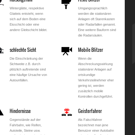
Winterglätte, respektive
Umgangssprachlich
Glatteis entsteht, wenn
werden die stationären
sich auf dem Boden eine
Anlagen oft Starenkasten
Eisschicht oder eine
oder Radarfallen genannt.
andere Gleitschicht bildet.
Eine weitere Bauform sind
die Radarsäulen.
schlechte Sicht
Mobile Blitzer
Die Einschränkung der
Wenn die
Sichtweite z.B. durch
Abschreckungswirkung
plötzlich auftretende sind
stationärer Anlagen auf
eine häufige Ursache von
ortskundige
Autounfällen.
Verkehrsteilnehmer eher
gering ist, werden
zusätzlich mobile
Kontrollen durchgeführt.
Hindernisse
Geisterfahrer
Gegenstände auf der
Als Falschfahrer
Fahrbahn, wie Reifen,
bezeichnet man jene
Autoteile, Steine usw.
Benutzer einer Autobahn