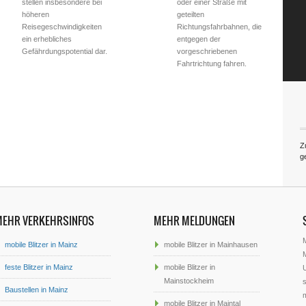
stellen insbesondere bei
oder einer Straße mit
höheren
geteilten
Reisegeschwindigkeiten
Richtungsfahrbahnen, die
ein erhebliches
entgegen der
Gefährdungspotential dar.
vorgeschriebenen
Fahrtrichtung fahren.
Z
g
MEHR VERKEHRSINFOS
MEHR MELDUNGEN
mobile Blitzer in Mainz
mobile Blitzer in Mainhausen
M
feste Blitzer in Mainz
mobile Blitzer in
U
Mainstockheim
s
Baustellen in Mainz
mobile Blitzer in Maintal