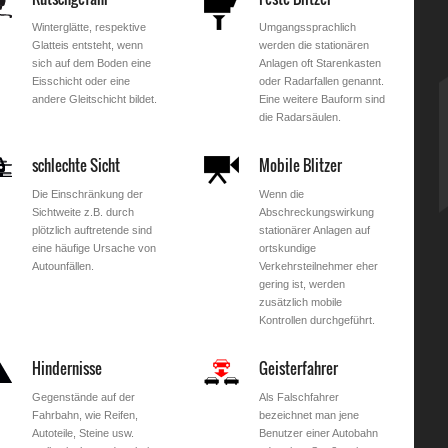
Winterglätte, respektive
Umgangssprachlich
Glatteis entsteht, wenn
werden die stationären
sich auf dem Boden eine
Anlagen oft Starenkasten
Eisschicht oder eine
oder Radarfallen genannt.
andere Gleitschicht bildet.
Eine weitere Bauform sind
die Radarsäulen.
schlechte Sicht
Mobile Blitzer
Die Einschränkung der
Wenn die
Sichtweite z.B. durch
Abschreckungswirkung
plötzlich auftretende sind
stationärer Anlagen auf
eine häufige Ursache von
ortskundige
Autounfällen.
Verkehrsteilnehmer eher
gering ist, werden
zusätzlich mobile
Kontrollen durchgeführt.
Hindernisse
Geisterfahrer
Gegenstände auf der
Als Falschfahrer
Fahrbahn, wie Reifen,
bezeichnet man jene
Autoteile, Steine usw.
Benutzer einer Autobahn