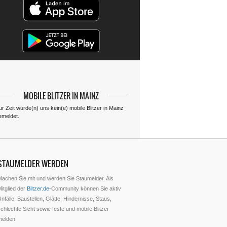
MOBILE BLITZER IN MAINZ
ur Zeit wurde(n) uns kein(e) mobile Blitzer in Mainz
emeldet.
STAUMELDER WERDEN
Machen Sie mit und werden Sie Staumelder. Als
itglied der
Blitzer.de
-Community können Sie aktiv
nfälle, Baustellen, Glätte, Hindernisse, Staus,
chlechte Sicht sowie feste und mobile Blitzer
melden.