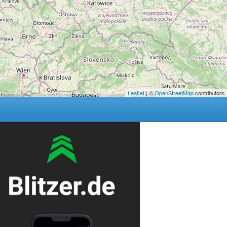
Leaflet
| ©
OpenStreetMap
contributors