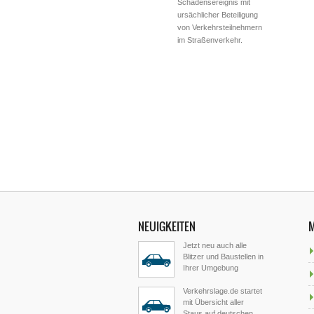
Schadensereignis mit
ursächlicher Beteiligung
von Verkehrsteilnehmern
im Straßenverkehr.
NEUIGKEITEN
Jetzt neu auch alle
Blitzer und Baustellen in
Ihrer Umgebung
Verkehrslage.de startet
mit Übersicht aller
Staus auf deutschen