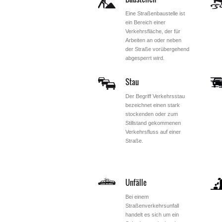
Eine Straßenbaustelle ist
ein Bereich einer
Verkehrsfläche, der für
Arbeiten an oder neben
der Straße vorübergehend
abgesperrt wird.
Stau
Der Begriff Verkehrsstau
bezeichnet einen stark
stockenden oder zum
Stillstand gekommenen
Verkehrsfluss auf einer
Straße.
Unfälle
Bei einem
Straßenverkehrsunfall
handelt es sich um ein