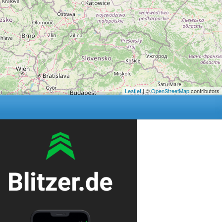
Leaflet
| ©
OpenStreetMap
contributors