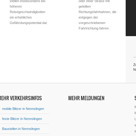
stellen insbesondere bei
oder einer Straße mit
höheren
geteilten
Reisegeschwindigkeiten
Richtungsfahrbahnen, die
ein erhebliches
entgegen der
Gefährdungspotential dar.
vorgeschriebenen
Fahrtrichtung fahren.
Zu
N
MEHR VERKEHRSINFOS
MEHR MELDUNGEN
mobile Blitzer in Nennslingen
M
feste Blitzer in Nennslingen
U
s
Baustellen in Nennslingen