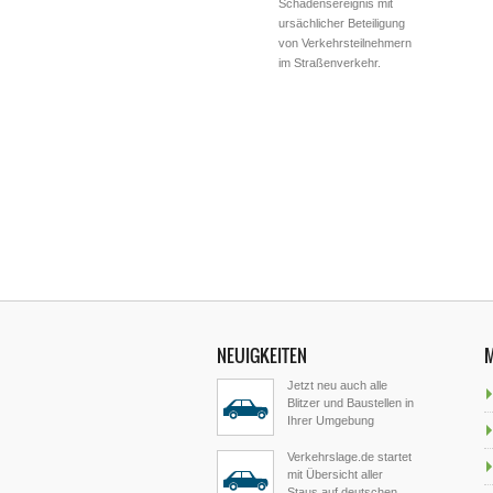
Schadensereignis mit
ursächlicher Beteiligung
von Verkehrsteilnehmern
im Straßenverkehr.
NEUIGKEITEN
Jetzt neu auch alle
Blitzer und Baustellen in
Ihrer Umgebung
Verkehrslage.de startet
mit Übersicht aller
Staus auf deutschen