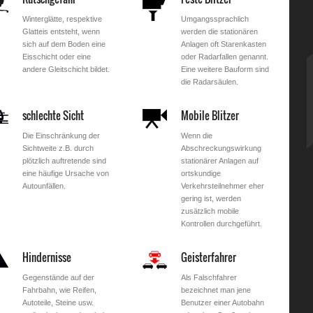
Winterglätte, respektive
Umgangssprachlich
Glatteis entsteht, wenn
werden die stationären
sich auf dem Boden eine
Anlagen oft Starenkasten
Eisschicht oder eine
oder Radarfallen genannt.
andere Gleitschicht bildet.
Eine weitere Bauform sind
die Radarsäulen.
schlechte Sicht
Mobile Blitzer
Die Einschränkung der
Wenn die
Sichtweite z.B. durch
Abschreckungswirkung
plötzlich auftretende sind
stationärer Anlagen auf
eine häufige Ursache von
ortskundige
Autounfällen.
Verkehrsteilnehmer eher
gering ist, werden
zusätzlich mobile
Kontrollen durchgeführt.
Hindernisse
Geisterfahrer
Gegenstände auf der
Als Falschfahrer
Fahrbahn, wie Reifen,
bezeichnet man jene
Autoteile, Steine usw.
Benutzer einer Autobahn