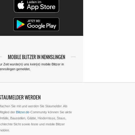
MOBILE BLITZER IN NENNSLINGEN
r Zeit wurde(n) uns kein(e) mobile Blitzer in
ennslingen gemeldet.
STAUMELDER WERDEN
Machen Sie mit und werden Sie Staumelder. Als
itglied der
Blitzer.de
-Community können Sie aktiv
nfälle, Baustellen, Glätte, Hindernisse, Staus,
chlechte Sicht sowie feste und mobile Blitzer
melden.