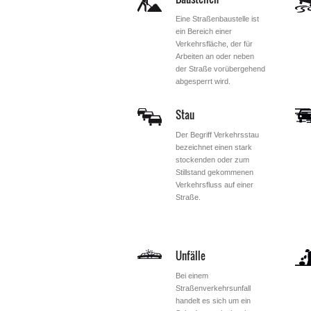
Eine Straßenbaustelle ist
ein Bereich einer
Verkehrsfläche, der für
Arbeiten an oder neben
der Straße vorübergehend
abgesperrt wird.
Stau
Der Begriff Verkehrsstau
bezeichnet einen stark
stockenden oder zum
Stillstand gekommenen
Verkehrsfluss auf einer
Straße.
Unfälle
Bei einem
Straßenverkehrsunfall
handelt es sich um ein