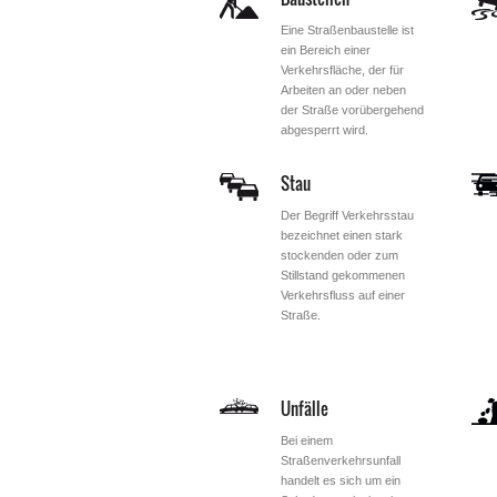
Eine Straßenbaustelle ist
ein Bereich einer
Verkehrsfläche, der für
Arbeiten an oder neben
der Straße vorübergehend
abgesperrt wird.
Stau
Der Begriff Verkehrsstau
bezeichnet einen stark
stockenden oder zum
Stillstand gekommenen
Verkehrsfluss auf einer
Straße.
Unfälle
Bei einem
Straßenverkehrsunfall
handelt es sich um ein