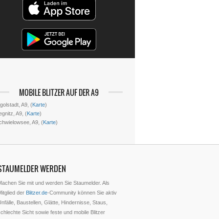
MOBILE BLITZER AUF DER A9
golstadt, A9, (
Karte
)
gnitz, A9, (
Karte
)
chwielowsee, A9, (
Karte
)
STAUMELDER WERDEN
Machen Sie mit und werden Sie Staumelder. Als
itglied der
Blitzer.de
-Community können Sie aktiv
nfälle, Baustellen, Glätte, Hindernisse, Staus,
chlechte Sicht sowie feste und mobile Blitzer