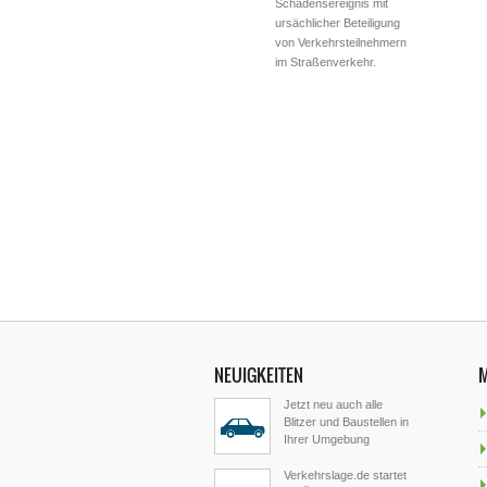
Schadensereignis mit
ursächlicher Beteiligung
von Verkehrsteilnehmern
im Straßenverkehr.
NEUIGKEITEN
Jetzt neu auch alle
Blitzer und Baustellen in
Ihrer Umgebung
Verkehrslage.de startet