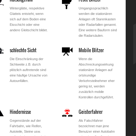
Winterglätte, respektive
Umgangssprachlich
Glatteis entsteht, wenn
werden die stationären
sich auf dem Boden eine
Anlagen oft Starenkasten
Eisschicht oder eine
oder Radarfallen genannt.
andere Gleitschicht bildet.
Eine weitere Bauform sind
die Radarsäulen.
schlechte Sicht
Mobile Blitzer
Die Einschränkung der
Wenn die
Sichtweite z.B. durch
Abschreckungswirkung
plötzlich auftretende sind
stationärer Anlagen auf
eine häufige Ursache von
ortskundige
Autounfällen.
Verkehrsteilnehmer eher
gering ist, werden
zusätzlich mobile
Kontrollen durchgeführt.
Hindernisse
Geisterfahrer
Gegenstände auf der
Als Falschfahrer
Fahrbahn, wie Reifen,
bezeichnet man jene
Autoteile, Steine usw.
Benutzer einer Autobahn