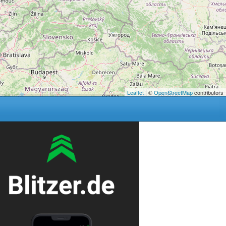
Leaflet
| ©
OpenStreetMap
contributors