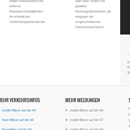
stellen insbesondere bei
oder einer Straße mit
höheren
geteilten
Reisegeschwindigkeiten
Richtungsfahrbahnen, die
ein erhebliches
entgegen der
Gefährdungspotential dar.
vorgeschriebenen
Fahrtrichtung fahren.
In
Pe
S
MEHR VERKEHRSINFOS
MEHR MELDUNGEN
mobile Blitzer auf der A9
mobile Blitzer auf der A6
M
feste Blitzer auf der A9
mobile Blitzer auf der A7
U
s
Baustellen auf der A9
mobile Blitzer auf der A8