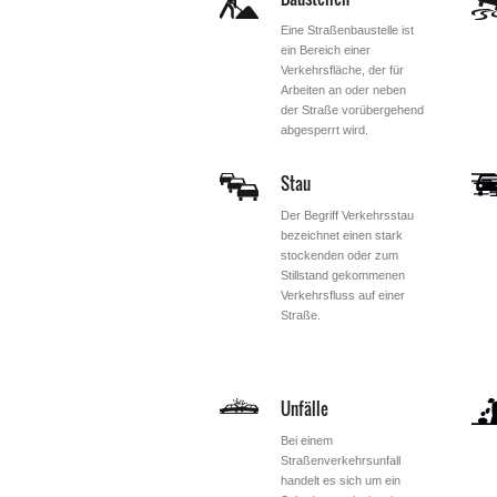
Eine Straßenbaustelle ist
ein Bereich einer
Verkehrsfläche, der für
Arbeiten an oder neben
der Straße vorübergehend
abgesperrt wird.
Stau
Der Begriff Verkehrsstau
bezeichnet einen stark
stockenden oder zum
Stillstand gekommenen
Verkehrsfluss auf einer
Straße.
Unfälle
Bei einem
Straßenverkehrsunfall
handelt es sich um ein