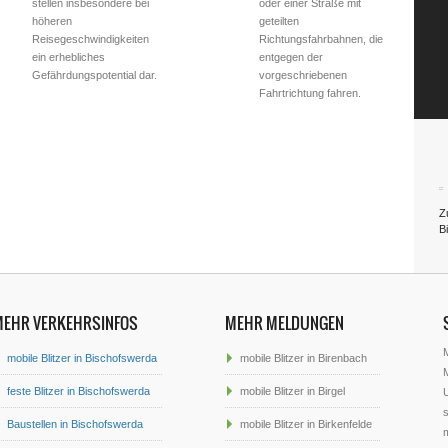
stellen insbesondere bei
oder einer Straße mit
höheren
geteilten
Reisegeschwindigkeiten
Richtungsfahrbahnen, die
ein erhebliches
entgegen der
Gefährdungspotential dar.
vorgeschriebenen
Fahrtrichtung fahren.
Zu
B
MEHR VERKEHRSINFOS
MEHR MELDUNGEN
mobile Blitzer in Bischofswerda
mobile Blitzer in Birenbach
M
feste Blitzer in Bischofswerda
mobile Blitzer in Birgel
U
s
Baustellen in Bischofswerda
mobile Blitzer in Birkenfelde