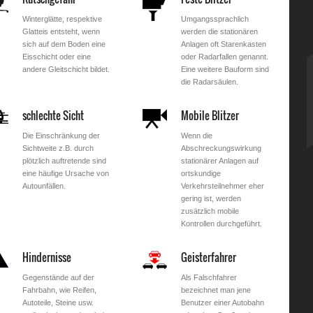
Winterglätte, respektive
Umgangssprachlich
Glatteis entsteht, wenn
werden die stationären
sich auf dem Boden eine
Anlagen oft Starenkasten
Eisschicht oder eine
oder Radarfallen genannt.
andere Gleitschicht bildet.
Eine weitere Bauform sind
die Radarsäulen.
schlechte Sicht
Mobile Blitzer
Die Einschränkung der
Wenn die
Sichtweite z.B. durch
Abschreckungswirkung
plötzlich auftretende sind
stationärer Anlagen auf
eine häufige Ursache von
ortskundige
Autounfällen.
Verkehrsteilnehmer eher
gering ist, werden
zusätzlich mobile
Kontrollen durchgeführt.
Hindernisse
Geisterfahrer
Gegenstände auf der
Als Falschfahrer
Fahrbahn, wie Reifen,
bezeichnet man jene
Autoteile, Steine usw.
Benutzer einer Autobahn