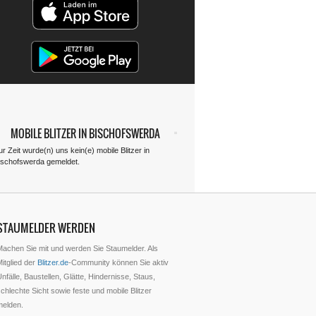
MOBILE BLITZER IN BISCHOFSWERDA
r Zeit wurde(n) uns kein(e) mobile Blitzer in
ischofswerda gemeldet.
STAUMELDER WERDEN
Machen Sie mit und werden Sie Staumelder. Als
itglied der
Blitzer.de
-Community können Sie aktiv
nfälle, Baustellen, Glätte, Hindernisse, Staus,
chlechte Sicht sowie feste und mobile Blitzer
melden.