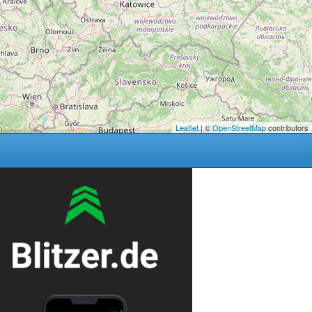
Leaflet
| ©
OpenStreetMap
contributors