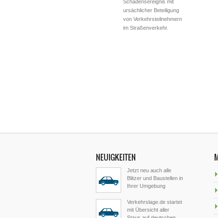
Schadensereignis mit
ursächlicher Beteiligung
von Verkehrsteilnehmern
im Straßenverkehr.
NEUIGKEITEN
Jetzt neu auch alle
Blitzer und Baustellen in
Ihrer Umgebung
Verkehrslage.de startet
mit Übersicht aller
Staus auf deutschen