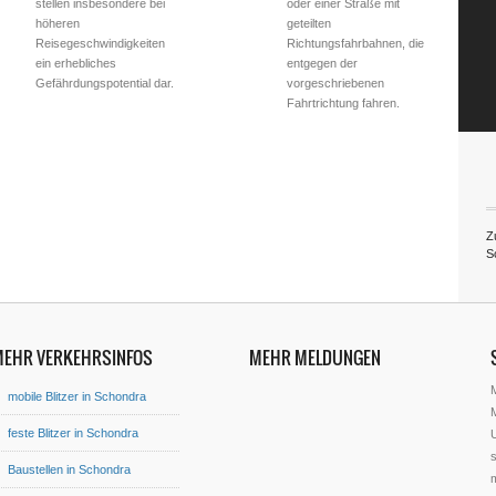
stellen insbesondere bei
oder einer Straße mit
höheren
geteilten
Reisegeschwindigkeiten
Richtungsfahrbahnen, die
ein erhebliches
entgegen der
Gefährdungspotential dar.
vorgeschriebenen
Fahrtrichtung fahren.
Zu
S
MEHR VERKEHRSINFOS
MEHR MELDUNGEN
mobile Blitzer in Schondra
M
feste Blitzer in Schondra
U
s
Baustellen in Schondra