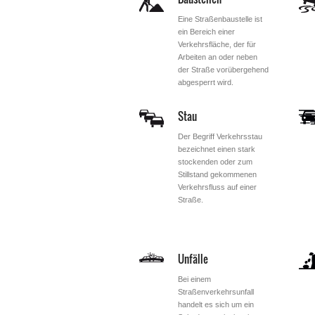
Eine Straßenbaustelle ist
ein Bereich einer
Verkehrsfläche, der für
Arbeiten an oder neben
der Straße vorübergehend
abgesperrt wird.
Stau
Der Begriff Verkehrsstau
bezeichnet einen stark
stockenden oder zum
Stillstand gekommenen
Verkehrsfluss auf einer
Straße.
Unfälle
Bei einem
Straßenverkehrsunfall
handelt es sich um ein