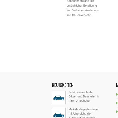
Schadensereignis mit
ursächlicher Beteiligung
von Verkehrsteilnehmern
im Straßenverkehr.
NEUIGKEITEN
Jetzt neu auch alle
Blitzer und Baustellen in
Ihrer Umgebung
Verkehrslage.de startet
mit Übersicht aller
Staus auf deutschen