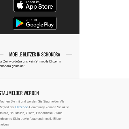
MOBILE BLITZER IN SCHONDRA
r Zeit wurde(n) uns kein(e) mobile Blitzer in
chondra gemeldet.
STAUMELDER WERDEN
Machen Sie mit und werden Sie Staumelder. Als
itglied der
Blitzer.de
-Community können Sie aktiv
nfälle, Baustellen, Glätte, Hindernisse, Staus,
chlechte Sicht sowie feste und mobile Blitzer
melden.