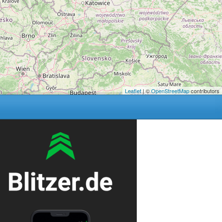
Leaflet
| ©
OpenStreetMap
contributors