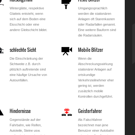
Winterglätte, respektive
Umgangssprachlich
Glatteis entsteht, wenn
werden die stationären
sich auf dem Boden eine
Anlagen oft Starenkasten
Eisschicht oder eine
oder Radarfallen genannt.
andere Gleitschicht bildet.
Eine weitere Bauform sind
die Radarsäulen.
schlechte Sicht
Mobile Blitzer
Die Einschränkung der
Wenn die
Sichtweite z.B. durch
Abschreckungswirkung
plötzlich auftretende sind
stationärer Anlagen auf
eine häufige Ursache von
ortskundige
Autounfällen.
Verkehrsteilnehmer eher
gering ist, werden
zusätzlich mobile
Kontrollen durchgeführt.
Hindernisse
Geisterfahrer
Gegenstände auf der
Als Falschfahrer
Fahrbahn, wie Reifen,
bezeichnet man jene
Autoteile, Steine usw.
Benutzer einer Autobahn