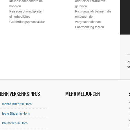
stellen insbesondere bei
oder einer Straße mit
höheren
geteilten
Reisegeschwindigkeiten
Richtungsfahrbahnen, die
ein erhebliches
entgegen der
Gefährdungspotential dar.
vorgeschriebenen
Fahrtrichtung fahren.
Zu
g
MEHR VERKEHRSINFOS
MEHR MELDUNGEN
mobile Blitzer in Horn
M
feste Blitzer in Horn
U
s
Baustellen in Horn