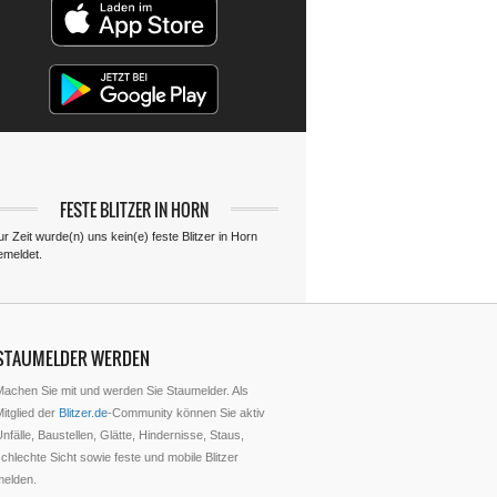
FESTE BLITZER IN HORN
r Zeit wurde(n) uns kein(e) feste Blitzer in Horn
emeldet.
STAUMELDER WERDEN
Machen Sie mit und werden Sie Staumelder. Als
itglied der
Blitzer.de
-Community können Sie aktiv
nfälle, Baustellen, Glätte, Hindernisse, Staus,
chlechte Sicht sowie feste und mobile Blitzer
melden.