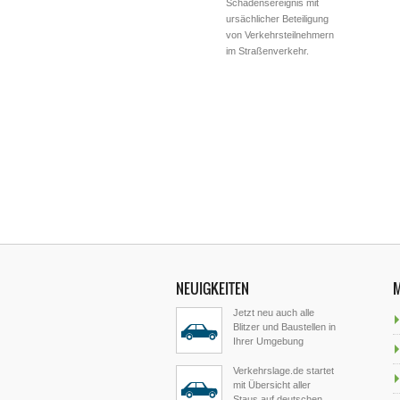
Schadensereignis mit
ursächlicher Beteiligung
von Verkehrsteilnehmern
im Straßenverkehr.
NEUIGKEITEN
Jetzt neu auch alle
Blitzer und Baustellen in
Ihrer Umgebung
Verkehrslage.de startet
mit Übersicht aller
Staus auf deutschen