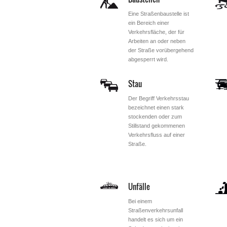
Eine Straßenbaustelle ist
ein Bereich einer
Verkehrsfläche, der für
Arbeiten an oder neben
der Straße vorübergehend
abgesperrt wird.
Stau
Der Begriff Verkehrsstau
bezeichnet einen stark
stockenden oder zum
Stillstand gekommenen
Verkehrsfluss auf einer
Straße.
Unfälle
Bei einem
Straßenverkehrsunfall
handelt es sich um ein