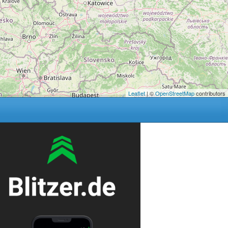
Leaflet
| ©
OpenStreetMap
contributors