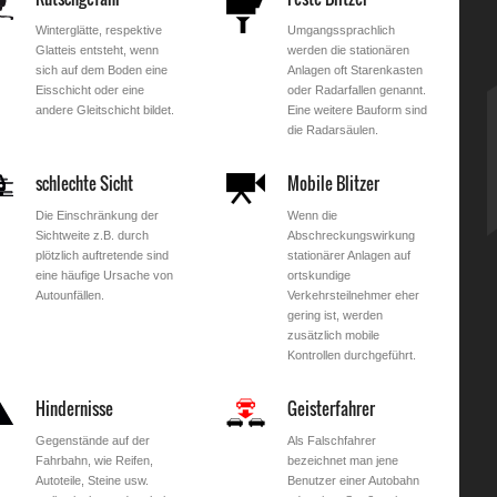
Winterglätte, respektive
Umgangssprachlich
Glatteis entsteht, wenn
werden die stationären
sich auf dem Boden eine
Anlagen oft Starenkasten
Eisschicht oder eine
oder Radarfallen genannt.
andere Gleitschicht bildet.
Eine weitere Bauform sind
die Radarsäulen.
schlechte Sicht
Mobile Blitzer
Die Einschränkung der
Wenn die
Sichtweite z.B. durch
Abschreckungswirkung
plötzlich auftretende sind
stationärer Anlagen auf
eine häufige Ursache von
ortskundige
Autounfällen.
Verkehrsteilnehmer eher
gering ist, werden
zusätzlich mobile
Kontrollen durchgeführt.
Hindernisse
Geisterfahrer
Gegenstände auf der
Als Falschfahrer
Fahrbahn, wie Reifen,
bezeichnet man jene
Autoteile, Steine usw.
Benutzer einer Autobahn