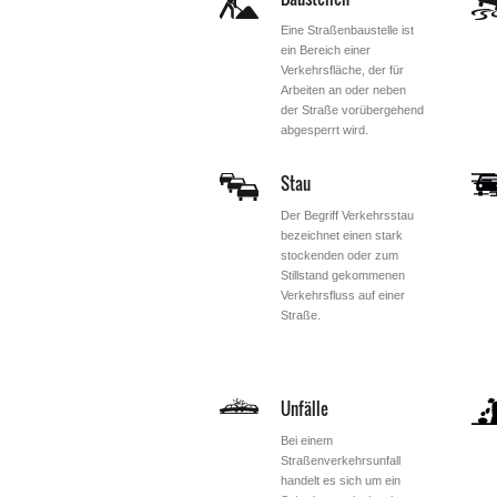
Eine Straßenbaustelle ist
ein Bereich einer
Verkehrsfläche, der für
Arbeiten an oder neben
der Straße vorübergehend
abgesperrt wird.
Stau
Der Begriff Verkehrsstau
bezeichnet einen stark
stockenden oder zum
Stillstand gekommenen
Verkehrsfluss auf einer
Straße.
Unfälle
Bei einem
Straßenverkehrsunfall
handelt es sich um ein