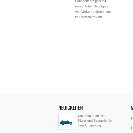
Schadensereignis mit
ursächlicher Beteiligung
von Verkehrsteilnehmern
im Straßenverkehr.
NEUIGKEITEN
Jetzt neu auch alle
Blitzer und Baustellen in
Ihrer Umgebung