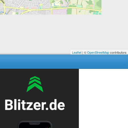
Leaflet
| ©
OpenStreetMap
contributors