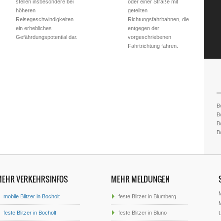
stellen insbesondere bei
oder einer Straße mit
höheren
geteilten
Reisegeschwindigkeiten
Richtungsfahrbahnen, die
ein erhebliches
entgegen der
Gefährdungspotential dar.
vorgeschriebenen
Fahrtrichtung fahren.
Bo
B
Bo
Bo
MEHR VERKEHRSINFOS
MEHR MELDUNGEN
mobile Blitzer in Bocholt
feste Blitzer in Blumberg
M
feste Blitzer in Bocholt
feste Blitzer in Bluno
U