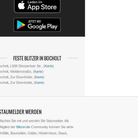
FESTE BLITZER IN BOCHOLT
cholt, L606 Dinxperloer Str., (
Karte
)
ocholt, Weidenstraße, (
Karte
)
cholt, Zur Eisenhütte, (
Karte
)
cholt, Zur Eisenhütte, (
Karte
)
STAUMELDER WERDEN
Machen Sie mit und werden Sie Staumelder. Als
itglied der
Blitzer.de
-Community können Sie aktiv
nfälle, Baustellen, Glätte, Hindernisse, Staus,