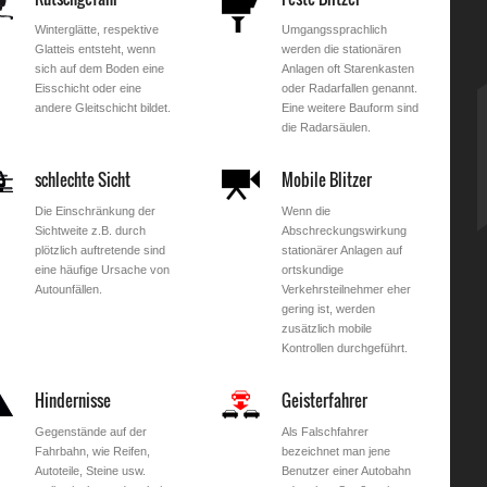
Winterglätte, respektive
Umgangssprachlich
Glatteis entsteht, wenn
werden die stationären
sich auf dem Boden eine
Anlagen oft Starenkasten
Eisschicht oder eine
oder Radarfallen genannt.
andere Gleitschicht bildet.
Eine weitere Bauform sind
die Radarsäulen.
schlechte Sicht
Mobile Blitzer
Die Einschränkung der
Wenn die
Sichtweite z.B. durch
Abschreckungswirkung
plötzlich auftretende sind
stationärer Anlagen auf
eine häufige Ursache von
ortskundige
Autounfällen.
Verkehrsteilnehmer eher
gering ist, werden
zusätzlich mobile
Kontrollen durchgeführt.
Hindernisse
Geisterfahrer
Gegenstände auf der
Als Falschfahrer
Fahrbahn, wie Reifen,
bezeichnet man jene
Autoteile, Steine usw.
Benutzer einer Autobahn