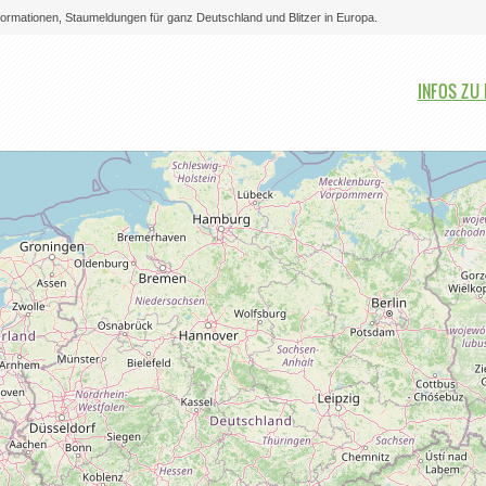
nformationen, Staumeldungen für ganz Deutschland und Blitzer in Europa.
Bitte auswählen
INFOS ZU