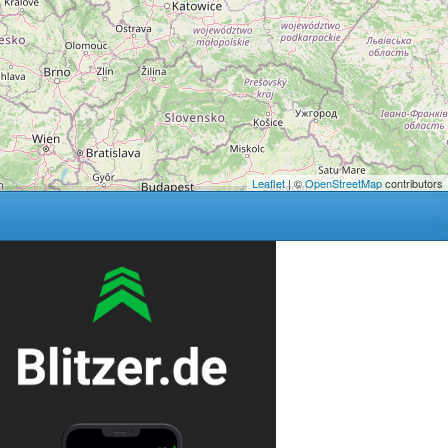
Leaflet
| ©
OpenStreetMap
contributors