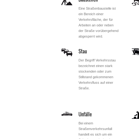
Eine Straßenbaustelle ist
ein Bereich einer
Verkehrsfläche, der für
Arbeiten an oder neben
der Straße vorübergehend
abgesperrt wird.
Stau
Der Begriff Verkehrsstau
bezeichnet einen stark
stockenden oder zum
Stillstand gekommenen
Verkehrsfluss auf einer
Straße.
Unfälle
Bei einem
Straßenverkehrsunfall
handelt es sich um ein