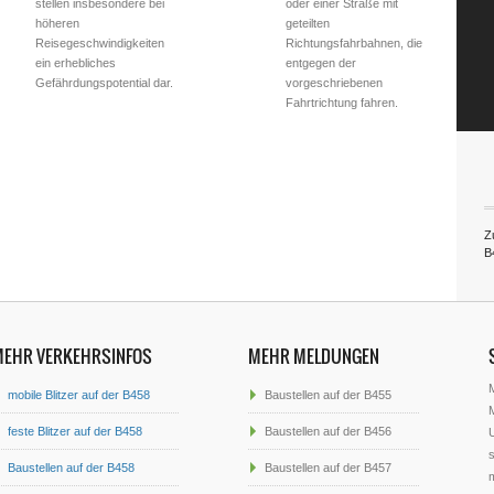
stellen insbesondere bei
oder einer Straße mit
höheren
geteilten
Reisegeschwindigkeiten
Richtungsfahrbahnen, die
ein erhebliches
entgegen der
Gefährdungspotential dar.
vorgeschriebenen
Fahrtrichtung fahren.
Z
B
MEHR VERKEHRSINFOS
MEHR MELDUNGEN
mobile Blitzer auf der B458
Baustellen auf der B455
M
feste Blitzer auf der B458
Baustellen auf der B456
U
s
Baustellen auf der B458
Baustellen auf der B457