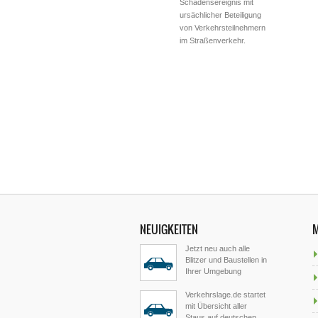
Schadensereignis mit
ursächlicher Beteiligung
von Verkehrsteilnehmern
im Straßenverkehr.
NEUIGKEITEN
Jetzt neu auch alle
Blitzer und Baustellen in
Ihrer Umgebung
Verkehrslage.de startet
mit Übersicht aller
Staus auf deutschen