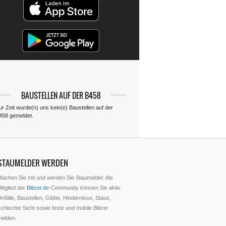
BAUSTELLEN AUF DER B458
ur Zeit wurde(n) uns kein(e) Baustellen auf der
458 gemeldet.
STAUMELDER WERDEN
Machen Sie mit und werden Sie Staumelder. Als
itglied der
Blitzer.de
-Community können Sie aktiv
nfälle, Baustellen, Glätte, Hindernisse, Staus,
chlechte Sicht sowie feste und mobile Blitzer
melden.