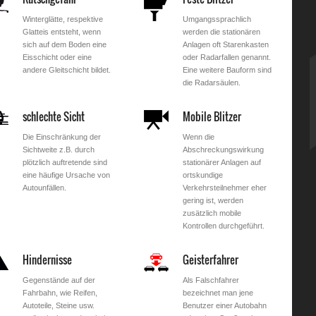
Winterglätte, respektive
Umgangssprachlich
Glatteis entsteht, wenn
werden die stationären
sich auf dem Boden eine
Anlagen oft Starenkasten
Eisschicht oder eine
oder Radarfallen genannt.
andere Gleitschicht bildet.
Eine weitere Bauform sind
die Radarsäulen.
schlechte Sicht
Mobile Blitzer
Die Einschränkung der
Wenn die
Sichtweite z.B. durch
Abschreckungswirkung
plötzlich auftretende sind
stationärer Anlagen auf
eine häufige Ursache von
ortskundige
Autounfällen.
Verkehrsteilnehmer eher
gering ist, werden
zusätzlich mobile
Kontrollen durchgeführt.
Hindernisse
Geisterfahrer
Gegenstände auf der
Als Falschfahrer
Fahrbahn, wie Reifen,
bezeichnet man jene
Autoteile, Steine usw.
Benutzer einer Autobahn